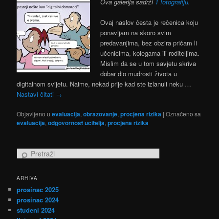
Ova galerija sadrži
1 fotografiju
.
Ovaj naslov česta je rečenica koju
ponavljam na skoro svim
predavanjima, bez obzira pričam li
učenicima, kolegama ili roditeljima.
Mislim da se u tom savjetu skriva
dobar dio mudrosti života u
digitalnom svijetu. Naime, nekad prije kad ste izlanuli neku …
Nastavi čitati
→
Objavljeno u
evaluacija
,
obrazovanje
,
procjena rizika
|
Označeno sa
evaluacija
,
odgovornost učitelja
,
procjena rizika
P
r
e
ARHIVA
t
prosinac 2025
r
a
prosinac 2024
ž
studeni 2024
i