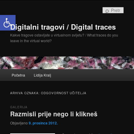
Skoči
Skoči
do
do
Pretra
Open toolbar
primarnog
sekundarnog
sadržaja
sadržaja
Digitalni tragovi / Digital traces
Kakve tragove ostavljate u virtualnom svijetu? / What traces do you
leave in the virtual world?
Glavni
Početna
Lidija Kralj
izbornik
ARHIVA OZNAKA:
ODGOVORNOST UČITELJA
GALERIJA
Razmisli prije nego li klikneš
Objavljeno
9. prosinca 2012.