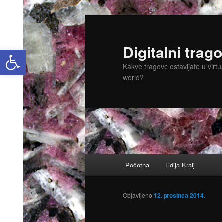
Skoči
do
primarnog
Digitalni trago
Open toolbar
sadržaja
Kakve tragove ostavljate u virtu
world?
Glavni
Početna
Lidija Kralj
izbornik
Objavljeno
12. prosinca 2014.