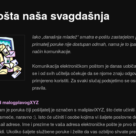
ošta naša svagdašnja
Iako „dan
ašnja mladež“ smatra e-poštu zastarjelom 
primatelj poruke nije dostupan odmah, nam
a je to i
način komunikacije.
Komunikacija elektroničkom poštom je danas uobiča
se i od svih učitelja očekuje da se njome znaju odgo
primjereno koristiti. Za svaki slučaj podsjetimo se o
pravila.
d malogplavogXYZ
am je poruka čiji pošiljatelj je označen s maliplaviXYZ, što ćete učinit
u smeće, naravno :). Isto će učiniti i osobe kojima vi šaljete poslovne 
il adrese. Ime i prezime te vaša adresa elektroničke pošte je prvo š
vidi. Ukoliko šaljete službene poruke i želite da vas ozbiljno shvate pre