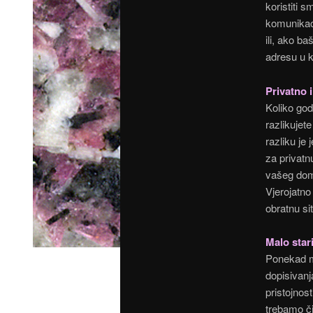
koristiti s
komunikaci
ili, ako b
adresu u k
Privatno 
Koliko god 
razlikujet
razliku je
za privatn
vašeg dom
Vjerojatno
obratnu si
Malo star
Ponekad mi
dopisivanj
pristojnos
trebamo či