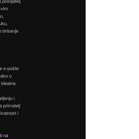
pošiljatelj
svim
u,
ruku,
 brisanje
se e-pošte
tako u
 Idealna
ljenju i
a primatelj
vatnost i
ti na