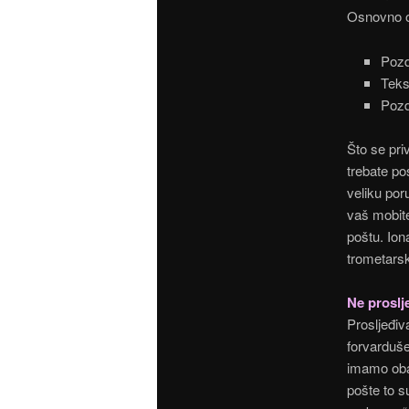
Osnovno o
Pozd
Teks
Pozd
Što se pri
trebate pos
veliku poru
vaš mobite
poštu. Ion
trometarsk
Ne proslj
Prosljeđiva
forvarduše
imamo oba
pošte to s