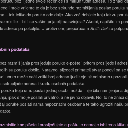
poruku bez i jedne svoje rečenice i s milijun tuđih adresa. To znači da 
mene i moje vrijeme te da je bez sekunde razmišljanja poslao poruku 
a – tek toliko da poruka ode dalje. Ako već dobijete koju takvu poruk
razmislite – bi li se vašim prijateljima svidjela? Ako bi, napišite im po
uđe adrese pa pošaljite. U protivnom, preporučam
Shift+Del
za potpuno
obnih podataka
 bez razmišljanja prosljeđuje poruke e-pošte i pritom proslijede i adre
ojih su poruku dobile. Naravno, sljedeći primatelj stvar ponovi pa se 
uci ubrzo može naći veliki broj adresa ljudi koje nikad nismo upoznali.
za sakupljače adresa i krađu osobnih podataka.
poruka koju smo poslali jednoj osobi možda i nije bila namijenjena dije
nju, ipak smo je poslali privatno, a ne javno objavili. No, to ne znači d
aj poruke poslati nama nepoznatim osobama te tako ugroziti našu pri
datke.
zmislite kad pišete i prosljeđujete e-poštu te nemojte ishitreno kliknu