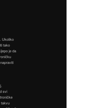
B. Ukoliko
ti tako
Lijepo je da
troničku
napraviti
j.
d svi
troničke
i takvu