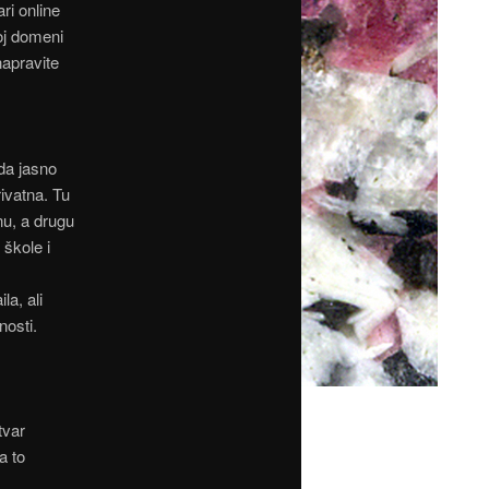
ari online
oj domeni
napravite
 da jasno
rivatna. Tu
nu, a drugu
 škole i
la, ali
nosti.
tvar
a to