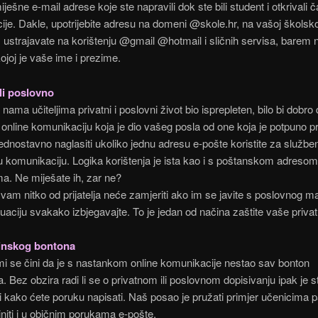
miješne e-mail adrese koje ste napravili dok ste bili student i otkrivali č
je. Dakle, upotrijebite adresu na domeni @skole.hr, na vašoj školsk
aš ustrajavate na korištenju @gmail @hotmail i sličnih servisa, barem 
ojoj je vaše ime i prezime.
ili poslovno
nama učiteljima privatni i poslovni život bio isprepleten, bilo bi dobro
e online komunikaciju koja je dio vašeg posla od one koja je potpuno p
 jednostavno naglasiti ukoliko jednu adresu e-pošte koristite za službe
u komunikaciju. Logika korištenja je ista kao i s poštanskom adresom
a. Ne miješate ih, zar ne?
 vam nitko od prijatelja neće zamjeriti ako im se javite s poslovnog mai
tuaciju svakako izbjegavajte. To je jedan od načina zaštite vaše privat
inskog bontona
 se čini da je s nastankom online komunikacije nestao sav bonton
a. Bez obzira radi li se o privatnom ili poslovnom dopisivanju ipak je s
ti kako ćete poruku napisati. Naš posao je pružati primjer učenicima p
niti i u običnim porukama e-pošte.