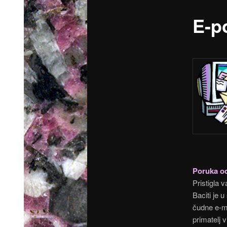
E-p
Poruka o
Pristigla v
Baciti je 
čudne e-ma
primatelj 