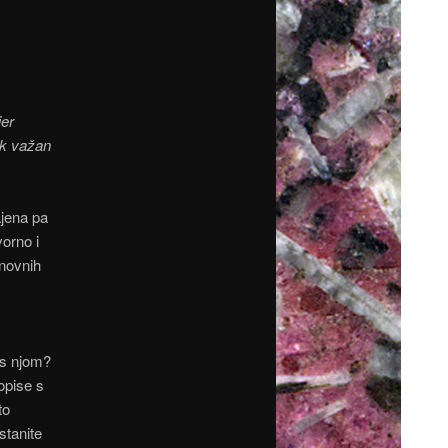
jer
pak važan
jena pa
vorno i
snovnih
i s njom?
dopise s
to
stanite