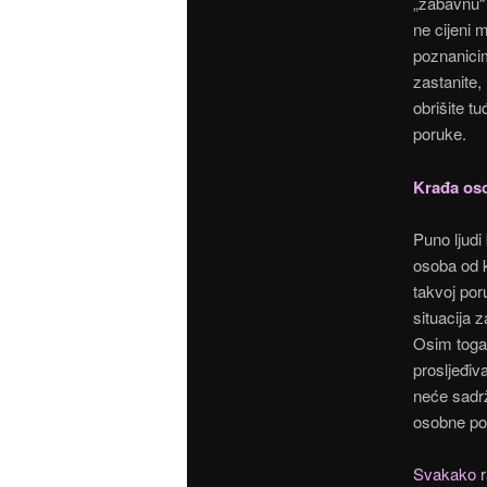
„zabavnu“ 
ne cijeni 
poznanicim
zastanite, 
obrišite t
poruke.
Krađa os
Puno ljudi
osoba od k
takvoj por
situacija 
Osim toga 
prosljeđiva
neće sadrž
osobne po
Svakako ra