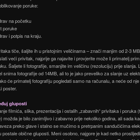
blikovanje poruke:
rav na početku
t poruke
rav i potpis na kraju.
vitaka tiče, šaljite ih u pristojnim veličinama – znači manjim od 2-3 M
lati veći privitak, najprije ga najavite i provjerite može li primatelj primi
ku. Šaljete li fotografije, smanjite im veličinu (rezoluciju) prije slanja. 
l snima fotografije od 14MB, ali to je jako preveliko za slanje uz elek
ako će primatelj fotografiju pogledati samo na računalu, a neće od nje 
i poster.
eđuj gluposti
nje filmića, slika, prezentacija i ostalih „zabavnih“ privitaka i poruka (t
) možda je bilo zanimljivo i zabavno prije nekoliko godina, ali sada ka
veza preko glave i stalno se mučimo s pretrpanim sandučićima elek
u postale obične gluposti. Meni osobno, najgore je kad netko proslijed