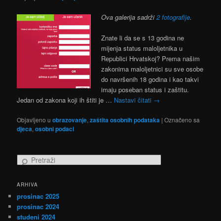
Ova galerija sadrži
2 fotografije
.
Znate li da se s 13 godina ne
mijenja status maloljetnika u
Republici Hrvatskoj? Prema našim
zakonima maloljetnici su sve osobe
do navršenih 18 godina i kao takvi
imaju poseban status i zaštitu.
Jedan od zakona koji ih štiti je …
Nastavi čitati
→
Objavljeno u
obrazovanje
,
zaštita osobnih podataka
|
Označeno sa
djeca
,
osobni podaci
P
r
e
ARHIVA
t
prosinac 2025
r
a
prosinac 2024
ž
studeni 2024