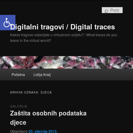
Skoči
Skoči
do
do
Pretra
Open toolbar
primarnog
sekundarnog
sadržaja
sadržaja
Digitalni tragovi / Digital traces
Kakve tragove ostavljate u virtualnom svijetu? / What traces do you
leave in the virtual world?
Glavni
Početna
Lidija Kralj
izbornik
ARHIVA OZNAKA:
DJECA
GALERIJA
Zaštita osobnih podataka
djece
Objavljeno
20. siječnja 2013.